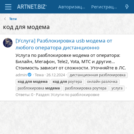
Авторизация
Регистрация
Теги
код для модема
[Услуга] Разблокировка usb модема от
любого оператора дистанционно
Услуга по разблокировке модема от оператора:
Билайн, Мегафон, Tele2, Yota, МТС и другие...
Стоимость зависит от сложности. Уточняйте в ЛС.
admin
Тема
26.12.2024
дистанционная разблокировка
код
для
модема
код
для
роутера
онлайн разлочка
разблокировка
модема
разблокировка роутера
услуга
Ответы: 0
Раздел:
Услуги по разблокировке