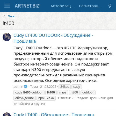
Авторизация
Регистрация
Теги
lt400
Cudy LT400 OUTDOOR - Обсуждение -
Прошивка
Cudy LT400 Outdoor — это 4G LTE маршрутизатор,
предназначенный для использования на открытом
воздухе, который обеспечивает надежное и
быстрое интернет-соединение. Он поддерживает
стандарт N300 и предлагает высокую
производительность для различных сценариев
использования. Основные характеристики...
admin
Тема
21.03.2025
24kec
cudy
cudy
lt400
outdoor
lt400
mips
n300
outdoor
Ответы: 2
Раздел:
Прошивки для
обсуждение
прошивка
китайских и других
Cudy LT400 - Обсуждение - Прошивка