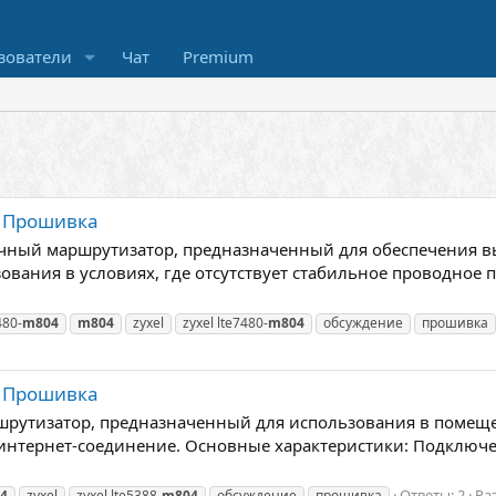
зователи
Чат
Premium
- Прошивка
чный маршрутизатор, предназначенный для обеспечения выс
зования в условиях, где отсутствует стабильное проводное
480-
m804
m804
zyxel
zyxel lte7480-
m804
обсуждение
прошивка
- Прошивка
ршрутизатор, предназначенный для использования в помеще
интернет-соединение. Основные характеристики: Подключе
Ответы: 2
Ра
4
zyxel
zyxel lte5388-
m804
обсуждение
прошивка