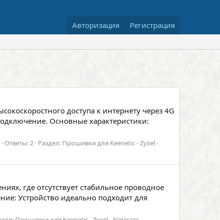
Авторизация
Регистрация
окоскоростного доступа к интернету через 4G
 подключение. Основные характеристики:
Ответы: 2
Раздел:
Прошивки для Keenetic - Zyxel -
ниях, где отсутствует стабильное проводное
ние: Устройство идеально подходит для
здел:
Прошивки для Keenetic - Zyxel - Netcraze