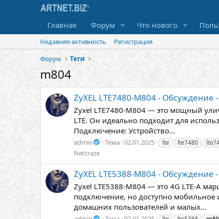
Главная
Форум
Что нового
Поль
Недавняя активность
Регистрация
Форум
Теги
m804
ZyXEL LTE7480-M804 - Обсуждение 
Zyxel LTE7480-M804 — это мощный ули
LTE. Он идеально подходит для исполь
Подключение: Устройство...
admin
Тема
02.01.2025
lte
lte7480
lte7
Netcraze
ZyXEL LTE5388-M804 - Обсуждение 
Zyxel LTE5388-M804 — это 4G LTE-A ма
подключение, но доступно мобильное 
домашних пользователей и малых...
admin
Тема
02.01.2025
lte
lte5388
m80