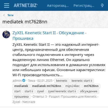
Авторизация
Регистрация
Теги
mediatek mt7628nn
ZyXEL Keenetic Start II - Обсуждение -
Прошивка
ZyXEL Keenetic Start II — это надежный интернет-
центр, предназначенный для обеспечения
стабильного подключения к интернету через
выделенную линию Ethernet. Он идеально
подходит для использования в домашних условиях
или небольших офисах. Основные характеристики:
Wi-Fi производительность...
admin
Тема
02.01.2025
keenetic
keenetic start ii
mediatek
mediatek
mt7628nn
mips24kec
mt7628nn
start
start ii
zyxel
zyxel keenetic start ii
обсуждение
Ответы: 3
Раздел:
Прошивки для Keenetic -
прошивка
Zyxel - Netcraze