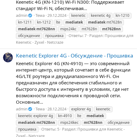
Keenetic 4G (KN-1210) Wi-Fi N300: Поддерживает
стандарт Wi-Fi N, обеспечивая...
admin
Тема
29.12.2024
keenetic
keenetic 4g
kn-1210
kn-1211
kn-1212
lte
mediatek
mediatek
mt7628n
mediatek
mt7628nn
mips24kc
mt7628n
mt7628nn
Ответы: 7
Раздел:
Прошивки для
обсуждение
прошивка
Keenetic - Zyxel - Netcraze
Keenetic Explorer 4G - Обсуждение - Прошивка
Keenetic Explorer 4G (KN-4910) — это современный
интернет-центр, который сочетает в себе функции
4G/LTE роутера и двухдиапазонного Wi-Fi. Он
предназначен для обеспечения стабильного и
быстрого доступа к интернету в условиях, где нет
возможности подключения к проводной сети.
Основные...
admin
Тема
28.12.2024
explorer 4g
keenetic
keenetic explorer 4g
kn-4910
lte
mediatek
mediatek
mt7628nn
mips24kec
mt7628nn
обсуждение
Ответы: 5
Раздел:
Прошивки для Keenetic -
прошивка
Zyxel - Netcraze