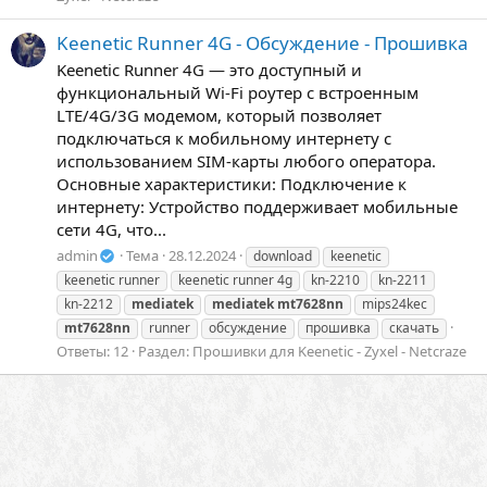
Keenetic Runner 4G - Обсуждение - Прошивка
Keenetic Runner 4G — это доступный и
функциональный Wi-Fi роутер с встроенным
LTE/4G/3G модемом, который позволяет
подключаться к мобильному интернету с
использованием SIM-карты любого оператора.
Основные характеристики: Подключение к
интернету: Устройство поддерживает мобильные
сети 4G, что...
admin
Тема
28.12.2024
download
keenetic
keenetic runner
keenetic runner 4g
kn-2210
kn-2211
kn-2212
mediatek
mediatek
mt7628nn
mips24kec
mt7628nn
runner
обсуждение
прошивка
скачать
Ответы: 12
Раздел:
Прошивки для Keenetic - Zyxel - Netcraze