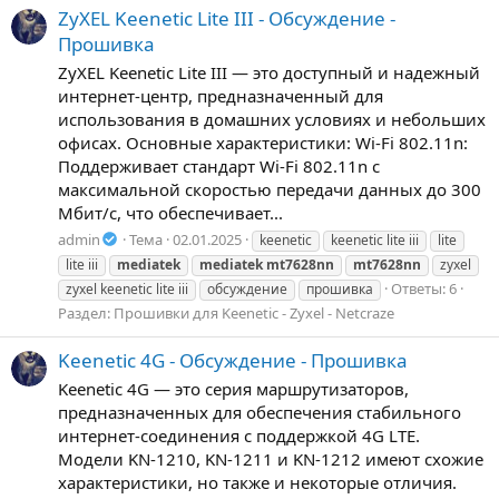
ZyXEL Keenetic Lite III - Обсуждение -
Прошивка
ZyXEL Keenetic Lite III — это доступный и надежный
интернет-центр, предназначенный для
использования в домашних условиях и небольших
офисах. Основные характеристики: Wi-Fi 802.11n:
Поддерживает стандарт Wi-Fi 802.11n с
максимальной скоростью передачи данных до 300
Мбит/с, что обеспечивает...
admin
Тема
02.01.2025
keenetic
keenetic lite iii
lite
lite iii
mediatek
mediatek
mt7628nn
mt7628nn
zyxel
Ответы: 6
zyxel keenetic lite iii
обсуждение
прошивка
Раздел:
Прошивки для Keenetic - Zyxel - Netcraze
Keenetic 4G - Обсуждение - Прошивка
Keenetic 4G — это серия маршрутизаторов,
предназначенных для обеспечения стабильного
интернет-соединения с поддержкой 4G LTE.
Модели KN-1210, KN-1211 и KN-1212 имеют схожие
характеристики, но также и некоторые отличия.