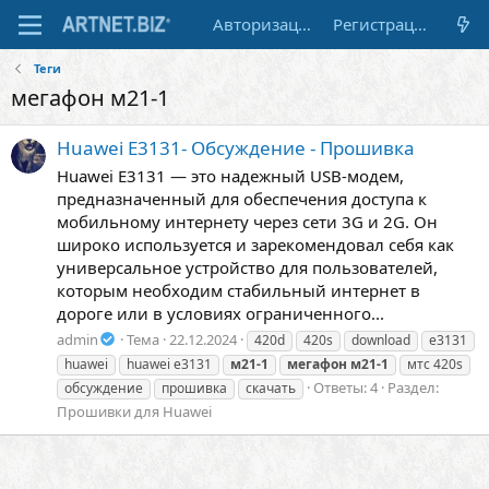
Авторизация
Регистрация
Теги
мегафон м21-1
Huawei E3131- Обсуждение - Прошивка
Huawei E3131 — это надежный USB-модем,
предназначенный для обеспечения доступа к
мобильному интернету через сети 3G и 2G. Он
широко используется и зарекомендовал себя как
универсальное устройство для пользователей,
которым необходим стабильный интернет в
дороге или в условиях ограниченного...
admin
Тема
22.12.2024
420d
420s
download
e3131
huawei
huawei e3131
м21-1
мегафон
м21-1
мтс 420s
Ответы: 4
Раздел:
обсуждение
прошивка
скачать
Прошивки для Huawei