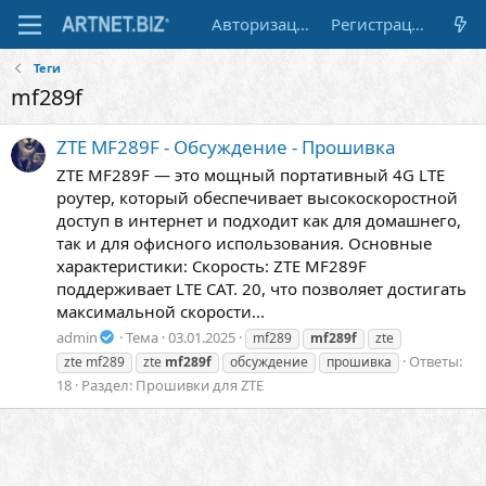
Авторизация
Регистрация
Теги
mf289f
ZTE MF289F - Обсуждение - Прошивка
ZTE MF289F — это мощный портативный 4G LTE
роутер, который обеспечивает высокоскоростной
доступ в интернет и подходит как для домашнего,
так и для офисного использования. Основные
характеристики: Скорость: ZTE MF289F
поддерживает LTE CAT. 20, что позволяет достигать
максимальной скорости...
admin
Тема
03.01.2025
mf289
mf289f
zte
Ответы:
zte mf289
zte
mf289f
обсуждение
прошивка
18
Раздел:
Прошивки для ZTE