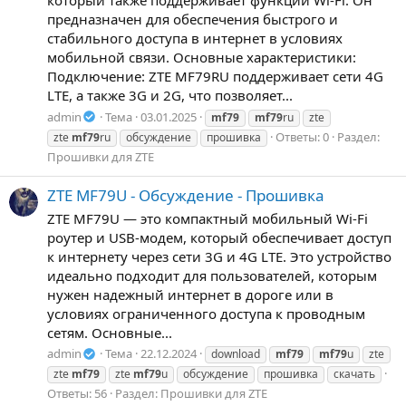
предназначен для обеспечения быстрого и
стабильного доступа в интернет в условиях
мобильной связи. Основные характеристики:
Подключение: ZTE MF79RU поддерживает сети 4G
LTE, а также 3G и 2G, что позволяет...
admin
Тема
03.01.2025
mf79
mf79
ru
zte
Ответы: 0
Раздел:
zte
mf79
ru
обсуждение
прошивка
Прошивки для ZTE
ZTE MF79U - Обсуждение - Прошивка
ZTE MF79U — это компактный мобильный Wi-Fi
роутер и USB-модем, который обеспечивает доступ
к интернету через сети 3G и 4G LTE. Это устройство
идеально подходит для пользователей, которым
нужен надежный интернет в дороге или в
условиях ограниченного доступа к проводным
сетям. Основные...
admin
Тема
22.12.2024
download
mf79
mf79
u
zte
zte
mf79
zte
mf79
u
обсуждение
прошивка
скачать
Ответы: 56
Раздел:
Прошивки для ZTE