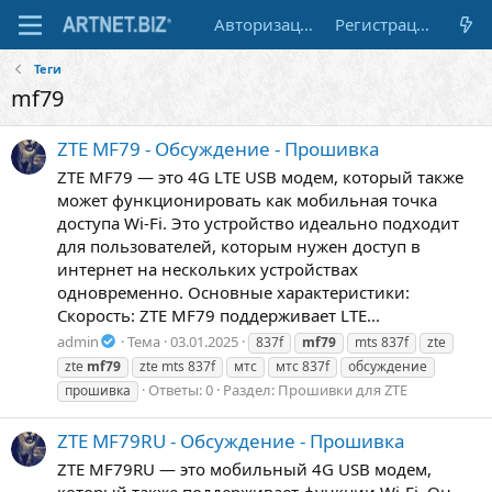
Авторизация
Регистрация
Теги
mf79
ZTE MF79 - Обсуждение - Прошивка
ZTE MF79 — это 4G LTE USB модем, который также
может функционировать как мобильная точка
доступа Wi-Fi. Это устройство идеально подходит
для пользователей, которым нужен доступ в
интернет на нескольких устройствах
одновременно. Основные характеристики:
Скорость: ZTE MF79 поддерживает LTE...
admin
Тема
03.01.2025
837f
mf79
mts 837f
zte
zte
mf79
zte mts 837f
мтс
мтс 837f
обсуждение
Ответы: 0
Раздел:
Прошивки для ZTE
прошивка
ZTE MF79RU - Обсуждение - Прошивка
ZTE MF79RU — это мобильный 4G USB модем,
который также поддерживает функции Wi-Fi. Он