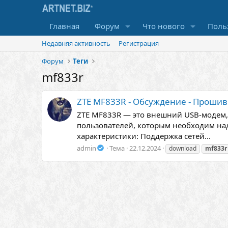
Главная
Форум
Что нового
Поль
Недавняя активность
Регистрация
Форум
Теги
mf833r
ZTE MF833R - Обсуждение - Прошив
ZTE MF833R — это внешний USB-модем, 
пользователей, которым необходим на
характеристики: Поддержка сетей...
admin
Тема
22.12.2024
download
mf833r