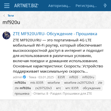
Авторизация
Регистрация
Теги
mf920u
ZTE MF920U/RU- Обсуждение - Прошивка
ZTE MF920U/RU — это портативный 4G LTE
мобильный Wi-Fi роутер, который обеспечивает
высокоскоростной доступ в интернет и подходит
для использования в различных условиях,
включая поездки и домашнее использование.
Основные характеристики: Скорость: Устройство
поддерживает максимальную скорость...
admin
Тема
03.01.2025
835ft
mf920
mf920ru
mf920u
mts 835ft
wisefone
wisefone zx297520v3
zte
zte
mf920u
zx297520v3
мтс
мтс 835ft
обсуждение
Ответы: 8
Раздел:
Прошивки для ZTE
прошивка