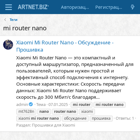
Авторизация
Регистрация
Теги
mi router nano
Xiaomi Mi Router Nano - Обсуждение -
Прошивка
Xiaomi Mi Router Nano — это компактный и
доступный маршрутизатор, предназначенный для
пользователей, которым нужен простой и
эффективный способ подключения к интернету.
Основные характеристики: Скорость передачи
данных: Xiaomi Mi Router Nano поддерживает
скорость до 300 Мбит/с благодаря...
admin
Тема
07.01.2025
mi
router
mi
router
nano
mt7628n
nano
router
nano
xiaomi
Ответы: 1
xiaomi
mi
router
nano
обсуждение
прошивка
Раздел:
Прошивки для Xiaomi