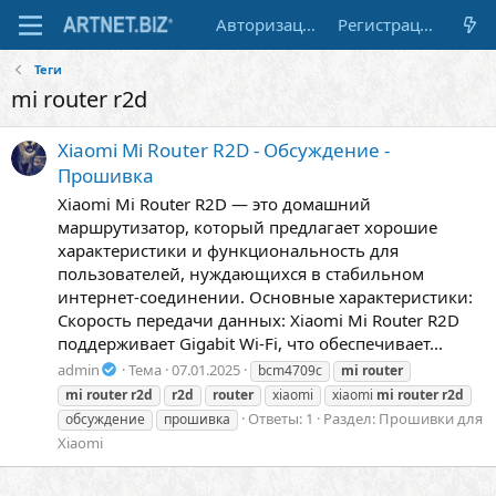
Авторизация
Регистрация
Теги
mi router r2d
Xiaomi Mi Router R2D - Обсуждение -
Прошивка
Xiaomi Mi Router R2D — это домашний
маршрутизатор, который предлагает хорошие
характеристики и функциональность для
пользователей, нуждающихся в стабильном
интернет-соединении. Основные характеристики:
Скорость передачи данных: Xiaomi Mi Router R2D
поддерживает Gigabit Wi-Fi, что обеспечивает...
admin
Тема
07.01.2025
bcm4709c
mi
router
mi
router
r2d
r2d
router
xiaomi
xiaomi
mi
router
r2d
Ответы: 1
Раздел:
Прошивки для
обсуждение
прошивка
Xiaomi