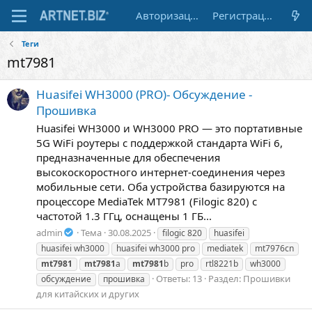
Авторизация
Регистрация
Теги
mt7981
Huasifei WH3000 (PRO)- Обсуждение -
Прошивка
Huasifei WH3000 и WH3000 PRO — это портативные
5G WiFi роутеры с поддержкой стандарта WiFi 6,
предназначенные для обеспечения
высокоскоростного интернет-соединения через
мобильные сети. Оба устройства базируются на
процессоре MediaTek MT7981 (Filogic 820) с
частотой 1.3 ГГц, оснащены 1 ГБ...
admin
Тема
30.08.2025
filogic 820
huasifei
huasifei wh3000
huasifei wh3000 pro
mediatek
mt7976cn
mt7981
mt7981
a
mt7981
b
pro
rtl8221b
wh3000
Ответы: 13
Раздел:
Прошивки
обсуждение
прошивка
для китайских и других