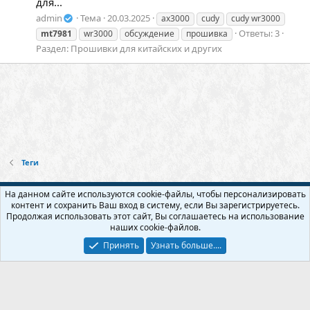
для...
admin
Тема
20.03.2025
ax3000
cudy
cudy wr3000
Ответы: 3
mt7981
wr3000
обсуждение
прошивка
Раздел:
Прошивки для китайских и других
Теги
Русский (RU)
На данном сайте используются cookie-файлы, чтобы персонализировать
контент и сохранить Ваш вход в систему, если Вы зарегистрируетесь.
Обратная связь
Условия и правила
Продолжая использовать этот сайт, Вы соглашаетесь на использование
Политика конфиденциальности
Помощь
Главная
R
наших cookie-файлов.
S
S
Принять
Узнать больше....
Прошивки и модификации для usb модема и wi-fi роутера - Бесплатно!