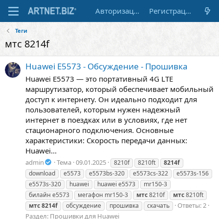
Авторизация
Регистрация
Теги
мтс 8214f
Huawei E5573 - Обсуждение - Прошивка
Huawei E5573 — это портативный 4G LTE
маршрутизатор, который обеспечивает мобильный
доступ к интернету. Он идеально подходит для
пользователей, которым нужен надежный
интернет в поездках или в условиях, где нет
стационарного подключения. Основные
характеристики: Скорость передачи данных:
Huawei...
admin
Тема
09.01.2025
8210f
8210ft
8214f
download
e5573
e5573bs-320
e5573cs-322
e5573s-156
e5573s-320
huawei
huawei e5573
mr150-3
билайн е5573
мегафон mr150-3
мтс
8210f
мтс
8210ft
Ответы: 2
мтс
8214f
обсуждение
прошивка
скачать
Раздел:
Прошивки для Huawei