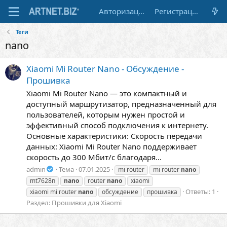
Авторизация
Регистрация
Теги
nano
Xiaomi Mi Router Nano - Обсуждение -
Прошивка
Xiaomi Mi Router Nano — это компактный и
доступный маршрутизатор, предназначенный для
пользователей, которым нужен простой и
эффективный способ подключения к интернету.
Основные характеристики: Скорость передачи
данных: Xiaomi Mi Router Nano поддерживает
скорость до 300 Мбит/с благодаря...
admin
Тема
07.01.2025
mi router
mi router
nano
mt7628n
nano
router
nano
xiaomi
Ответы: 1
xiaomi mi router
nano
обсуждение
прошивка
Раздел:
Прошивки для Xiaomi