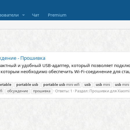
зователи
Чат
Premium
суждение - Прошивка
омпактный и удобный USB-адаптер, который позволяет подклю
 которым необходимо обеспечить Wi-Fi-соединение для ст
ortable
portable
usb
portable
usb
mini wifi
usb
usb
mini
usb
mini 
Ответы: 1
Раздел:
Прошивки для Xiaomi
fi
обсуждение
прошивка