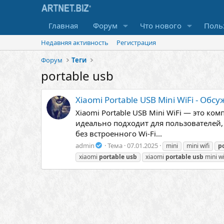
Главная
Форум
Что нового
Поль
Недавняя активность
Регистрация
Форум
Теги
portable usb
Xiaomi Portable USB Mini WiFi - Об
Xiaomi Portable USB Mini WiFi — это к
идеально подходит для пользователей,
без встроенного Wi-Fi...
admin
Тема
07.01.2025
mini
mini wifi
p
xiaomi
portable
usb
xiaomi
portable
usb
mini wi