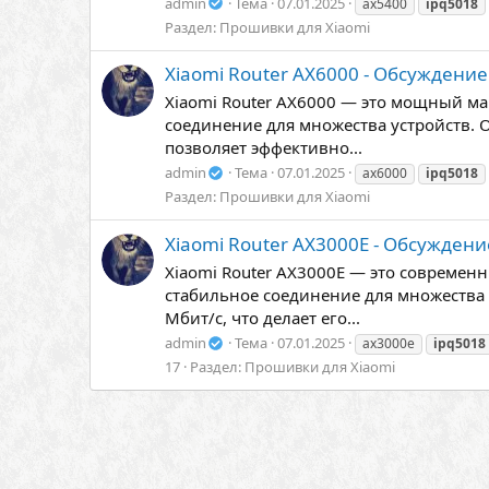
admin
Тема
07.01.2025
ax5400
ipq5018
Раздел:
Прошивки для Xiaomi
Xiaomi Router AX6000 - Обсуждение
Xiaomi Router AX6000 — это мощный ма
соединение для множества устройств. 
позволяет эффективно...
admin
Тема
07.01.2025
ax6000
ipq5018
Раздел:
Прошивки для Xiaomi
Xiaomi Router AX3000E - Обсуждени
Xiaomi Router AX3000E — это современ
стабильное соединение для множества 
Мбит/с, что делает его...
admin
Тема
07.01.2025
ax3000e
ipq5018
17
Раздел:
Прошивки для Xiaomi