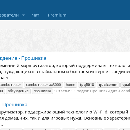
зователи
Чат
Premium
уждение - Прошивка
ременный маршрутизатор, который поддерживает технологию
й, нуждающихся в стабильном и быстром интернет-соедине
ает...
combo router
combo router ax3000
home
ipq5018
qualcomm
qua
Ответы: 1
Раздел:
Прошивки для Xiaomi
00
обсуждение
прошивка
 - Прошивка
рутизатор, поддерживающий технологию Wi-Fi 6, который 
я домашних, так и для игровых нужд. Основные характерис
..