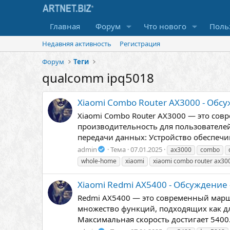
Главная
Форум
Что нового
Поль
Недавняя активность
Регистрация
Форум
Теги
qualcomm ipq5018
Xiaomi Combo Router AX3000 - Обс
Xiaomi Combo Router AX3000 — это сов
производительность для пользователе
передачи данных: Устройство обеспечив
admin
Тема
07.01.2025
ax3000
combo
whole-home
xiaomi
xiaomi combo router ax30
Xiaomi Redmi AX5400 - Обсуждение
Redmi AX5400 — это современный марш
множество функций, подходящих как дл
Максимальная скорость достигает 5400.