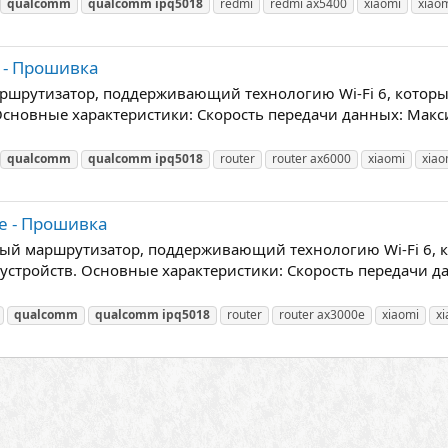
qualcomm
qualcomm
ipq5018
redmi
redmi ax5400
xiaomi
xiao
 - Прошивка
ршрутизатор, поддерживающий технологию Wi-Fi 6, которы
Основные характеристики: Скорость передачи данных: Макси
qualcomm
qualcomm
ipq5018
router
router ax6000
xiaomi
xiao
е - Прошивка
ный маршрутизатор, поддерживающий технологию Wi-Fi 6, 
устройств. Основные характеристики: Скорость передачи д
qualcomm
qualcomm
ipq5018
router
router ax3000e
xiaomi
xi