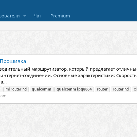
зователи
Чат
Premium
- Прошивка
зводительный маршрутизатор, который предлагает отличные
нтернет-соединении. Основные характеристики: Скорость 
...
r
mi router hd
qualcomm
qualcomm
ipq8064
router
router hd
x
aomi