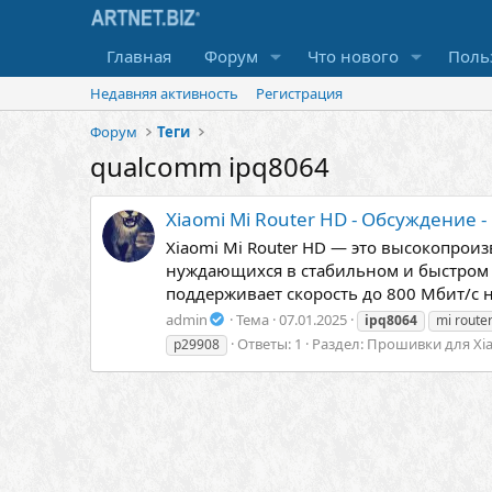
Главная
Форум
Что нового
Поль
Недавняя активность
Регистрация
Форум
Теги
qualcomm ipq8064
Xiaomi Mi Router HD - Обсуждение 
Xiaomi Mi Router HD — это высокопрои
нуждающихся в стабильном и быстром и
поддерживает скорость до 800 Мбит/с на
admin
Тема
07.01.2025
ipq8064
mi route
Ответы: 1
Раздел:
Прошивки для Xi
р29908