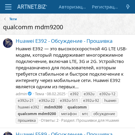
Авторизация
Регистрация
Теги
qualcomm mdm9200
Huawei E392 - Обсуждение - Прошивка
Huawei E392 — это высокоскоростной 4G LTE USB-
модем, который поддерживает многорежимное
подключение, включая LTE, 3G и 2G. Устройство
предназначено для пользователей, которым
требуется стабильное и быстрое подключение к
интернету через мобильные сети. Huawei E392
является одним из первых...
admin
Тема
08.02.2025
e392
e392u
e392u-12
e392u-21
e392u-22
e392u-511
e392u-92
huawei
huawei e392
mdm9200
qualcomm
qualcomm
mdm9200
мегафон
мтс
обсуждение
Ответы: 2
Раздел:
Прошивки для Huawei
прошивка
Huawei E589 - Обсуждение - Прошивка