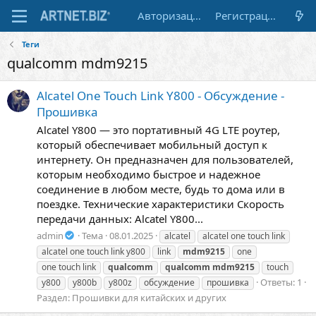
Авторизация
Регистрация
Теги
qualcomm mdm9215
Alcatel One Touch Link Y800 - Обсуждение -
Прошивка
Alcatel Y800 — это портативный 4G LTE роутер,
который обеспечивает мобильный доступ к
интернету. Он предназначен для пользователей,
которым необходимо быстрое и надежное
соединение в любом месте, будь то дома или в
поездке. Технические характеристики Скорость
передачи данных: Alcatel Y800...
admin
Тема
08.01.2025
alcatel
alcatel one touch link
alcatel one touch link y800
link
mdm9215
one
one touch link
qualcomm
qualcomm
mdm9215
touch
Ответы: 1
y800
y800b
y800z
обсуждение
прошивка
Раздел:
Прошивки для китайских и других