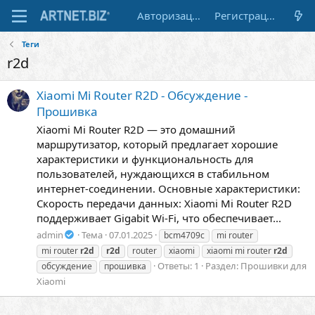
Авторизация
Регистрация
Теги
r2d
Xiaomi Mi Router R2D - Обсуждение -
Прошивка
Xiaomi Mi Router R2D — это домашний
маршрутизатор, который предлагает хорошие
характеристики и функциональность для
пользователей, нуждающихся в стабильном
интернет-соединении. Основные характеристики:
Скорость передачи данных: Xiaomi Mi Router R2D
поддерживает Gigabit Wi-Fi, что обеспечивает...
admin
Тема
07.01.2025
bcm4709c
mi router
mi router
r2d
r2d
router
xiaomi
xiaomi mi router
r2d
Ответы: 1
Раздел:
Прошивки для
обсуждение
прошивка
Xiaomi