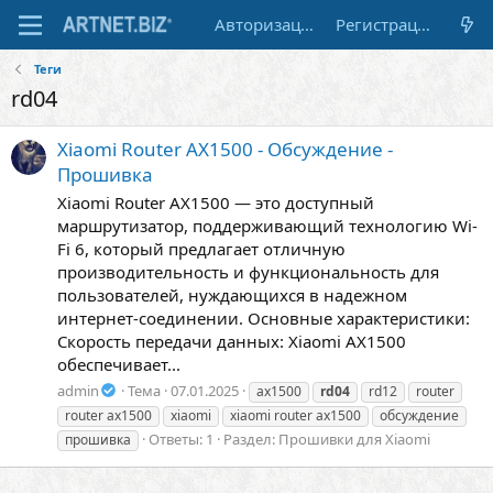
Авторизация
Регистрация
Теги
rd04
Xiaomi Router AX1500 - Обсуждение -
Прошивка
Xiaomi Router AX1500 — это доступный
маршрутизатор, поддерживающий технологию Wi-
Fi 6, который предлагает отличную
производительность и функциональность для
пользователей, нуждающихся в надежном
интернет-соединении. Основные характеристики:
Скорость передачи данных: Xiaomi AX1500
обеспечивает...
admin
Тема
07.01.2025
ax1500
rd04
rd12
router
router ax1500
xiaomi
xiaomi router ax1500
обсуждение
Ответы: 1
Раздел:
Прошивки для Xiaomi
прошивка