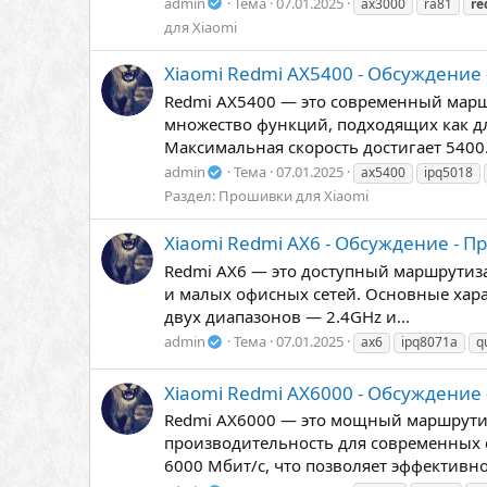
admin
Тема
07.01.2025
ax3000
ra81
re
для Xiaomi
Xiaomi Redmi AX5400 - Обсуждение
Redmi AX5400 — это современный марш
множество функций, подходящих как дл
Максимальная скорость достигает 5400.
admin
Тема
07.01.2025
ax5400
ipq5018
Раздел:
Прошивки для Xiaomi
Xiaomi Redmi AX6 - Обсуждение - 
Redmi AX6 — это доступный маршрутиза
и малых офисных сетей. Основные хара
двух диапазонов — 2.4GHz и...
admin
Тема
07.01.2025
ax6
ipq8071a
q
Xiaomi Redmi AX6000 - Обсуждение
Redmi AX6000 — это мощный маршрутиза
производительность для современных с
6000 Мбит/с, что позволяет эффективно.