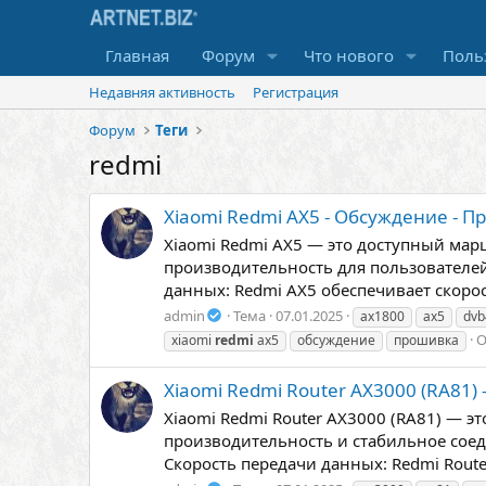
Главная
Форум
Что нового
Поль
Недавняя активность
Регистрация
Форум
Теги
redmi
Xiaomi Redmi AX5 - Обсуждение - 
Xiaomi Redmi AX5 — это доступный мар
производительность для пользователе
данных: Redmi AX5 обеспечивает скорост
admin
Тема
07.01.2025
ax1800
ax5
dvb
О
xiaomi
redmi
ax5
обсуждение
прошивка
Xiaomi Redmi Router AX3000 (RA81)
Xiaomi Redmi Router AX3000 (RA81) — 
производительность и стабильное сое
Скорость передачи данных: Redmi Router