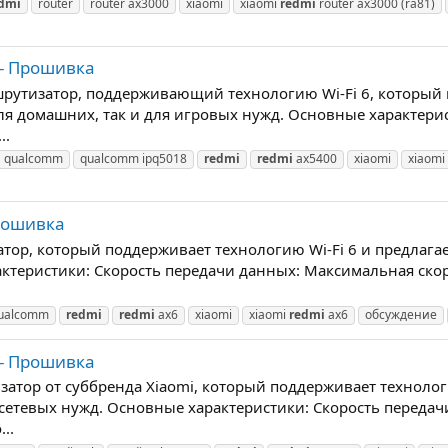
dmi
router
router ax3000
xiaomi
xiaomi
redmi
router ax3000 (ra81)
 - Прошивка
рутизатор, поддерживающий технологию Wi-Fi 6, который 
я домашних, так и для игровых нужд. Основные характерис
..
qualcomm
qualcomm ipq5018
redmi
redmi
ax5400
xiaomi
xiaomi
Прошивка
тор, который поддерживает технологию Wi-Fi 6 и предлаг
ктеристики: Скорость передачи данных: Максимальная скор
ualcomm
redmi
redmi
ax6
xiaomi
xiaomi
redmi
ax6
обсуждение
 - Прошивка
тор от суббренда Xiaomi, который поддерживает технологи
етевых нужд. Основные характеристики: Скорость передач
..