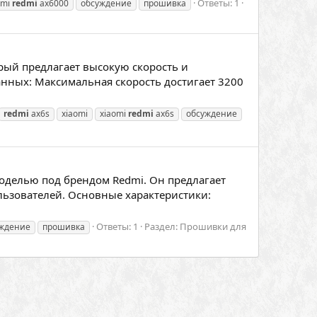
Ответы: 1
omi
redmi
ax6000
обсуждение
прошивка
рый предлагает высокую скорость и
анных: Максимальная скорость достигает 3200
redmi
ax6s
xiaomi
xiaomi
redmi
ax6s
обсуждение
оделью под брендом Redmi. Он предлагает
льзователей. Основные характеристики:
Ответы: 1
Раздел:
Прошивки для
ждение
прошивка