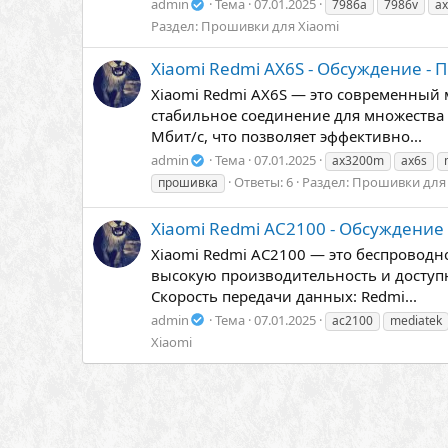
admin
Тема
07.01.2025
7986a
7986v
a
Раздел:
Прошивки для Xiaomi
Xiaomi Redmi AX6S - Обсуждение -
Xiaomi Redmi AX6S — это современный 
стабильное соединение для множества 
Мбит/с, что позволяет эффективно...
admin
Тема
07.01.2025
ax3200m
ax6s
Ответы: 6
Раздел:
Прошивки для 
прошивка
Xiaomi Redmi AC2100 - Обсуждение
Xiaomi Redmi AC2100 — это беспроводн
высокую производительность и доступн
Скорость передачи данных: Redmi...
admin
Тема
07.01.2025
ac2100
mediatek
Xiaomi