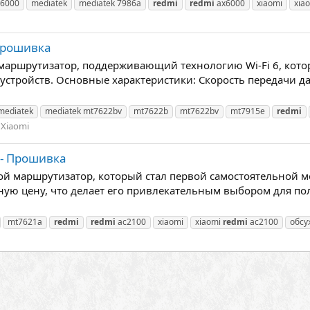
x6000
mediatek
mediatek 7986a
redmi
redmi
ax6000
xiaomi
xia
 Прошивка
маршрутизатор, поддерживающий технологию Wi-Fi 6, кото
устройств. Основные характеристики: Скорость передачи д
mediatek
mediatek mt7622bv
mt7622b
mt7622bv
mt7915e
redmi
Xiaomi
 - Прошивка
ой маршрутизатор, который стал первой самостоятельной м
ую цену, что делает его привлекательным выбором для по
mt7621a
redmi
redmi
ac2100
xiaomi
xiaomi
redmi
ac2100
обсу