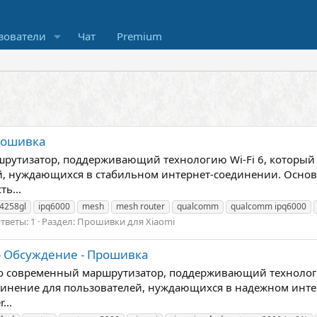
зователи
Чат
Premium
Прошивка
шрутизатор, поддерживающий технологию Wi-Fi 6, который
й, нуждающихся в стабильном интернет-соединении. Основ
ь...
4258gl
ipq6000
mesh
mesh router
qualcomm
qualcomm ipq6000
тветы: 1
Раздел:
Прошивки для Xiaomi
 - Обсуждение - Прошивка
это современный маршрутизатор, поддерживающий технолог
динение для пользователей, нуждающихся в надежном интер
...