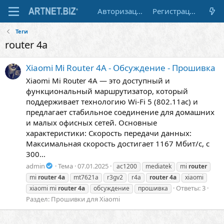
Авторизация
Регистрация
Теги
router 4a
Xiaomi Mi Router 4A - Обсуждение - Прошивка
Xiaomi Mi Router 4A — это доступный и
функциональный маршрутизатор, который
поддерживает технологию Wi-Fi 5 (802.11ac) и
предлагает стабильное соединение для домашних
и малых офисных сетей. Основные
характеристики: Скорость передачи данных:
Максимальная скорость достигает 1167 Мбит/с, с
300...
admin
Тема
07.01.2025
ac1200
mediatek
mi
router
mi
router
4a
mt7621a
r3gv2
r4a
router
4a
xiaomi
Ответы: 3
xiaomi mi
router
4a
обсуждение
прошивка
Раздел:
Прошивки для Xiaomi