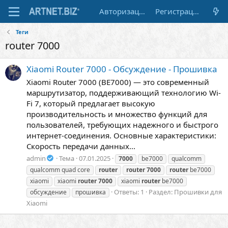
Авторизация
Регистрация
Теги
router 7000
Xiaomi Router 7000 - Обсуждение - Прошивка
Xiaomi Router 7000 (BE7000) — это современный
маршрутизатор, поддерживающий технологию Wi-
Fi 7, который предлагает высокую
производительность и множество функций для
пользователей, требующих надежного и быстрого
интернет-соединения. Основные характеристики:
Скорость передачи данных...
admin
Тема
07.01.2025
7000
be7000
qualcomm
qualcomm quad core
router
router
7000
router
be7000
xiaomi
xiaomi
router
7000
xiaomi
router
be7000
Ответы: 1
Раздел:
Прошивки для
обсуждение
прошивка
Xiaomi