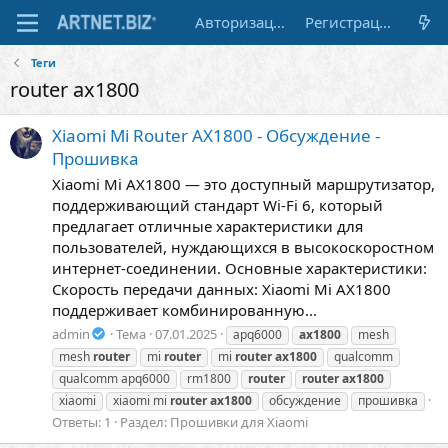
Авторизация
Регистрация
Теги
router ax1800
Xiaomi Mi Router AX1800 - Обсуждение -
Прошивка
Xiaomi Mi AX1800 — это доступный маршрутизатор,
поддерживающий стандарт Wi-Fi 6, который
предлагает отличные характеристики для
пользователей, нуждающихся в высокоскоростном
интернет-соединении. Основные характеристики:
Скорость передачи данных: Xiaomi Mi AX1800
поддерживает комбинированную...
admin
Тема
07.01.2025
apq6000
ax1800
mesh
mesh
router
mi
router
mi
router
ax1800
qualcomm
qualcomm apq6000
rm1800
router
router
ax1800
xiaomi
xiaomi mi
router
ax1800
обсуждение
прошивка
Ответы: 1
Раздел:
Прошивки для Xiaomi