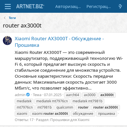
Авторизация
Регистрация
Теги
router ax3000t
Xiaomi Router AX3000T - Обсуждение -
Прошивка
Xiaomi Router AX3000T — это современный
маршрутизатор, поддерживающий технологию Wi-
Fi 6, который предлагает высокую скорость и
стабильное соединение для множества устройств.
Основные характеристики: Скорость передачи
данных: Максимальная скорость достигает 3000
Мбит/с, что позволяет эффективно...
admin
Тема
07.01.2025
aarch64
ax3000
ax3000t
mediatek
mediatek mt7976cn
mediatek mt7981b
mt7976cn
mt7981b
qualcomm
router
router
ax3000t
xiaomi
xiaomi
router
ax3000t
обсуждение
прошивка
Ответы: 17
Раздел:
Прошивки для Xiaomi