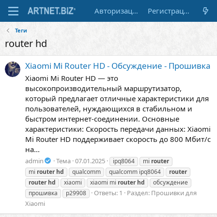
Авторизация
Регистрация
Теги
router hd
Xiaomi Mi Router HD - Обсуждение - Прошивка
Xiaomi Mi Router HD — это
высокопроизводительный маршрутизатор,
который предлагает отличные характеристики для
пользователей, нуждающихся в стабильном и
быстром интернет-соединении. Основные
характеристики: Скорость передачи данных: Xiaomi
Mi Router HD поддерживает скорость до 800 Мбит/с
на...
admin
Тема
07.01.2025
ipq8064
mi
router
mi
router
hd
qualcomm
qualcomm ipq8064
router
router
hd
xiaomi
xiaomi mi
router
hd
обсуждение
Ответы: 1
Раздел:
Прошивки для
прошивка
р29908
Xiaomi