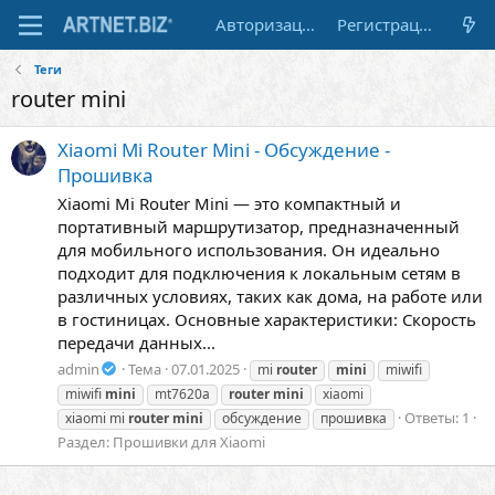
Авторизация
Регистрация
Теги
router mini
Xiaomi Mi Router Mini - Обсуждение -
Прошивка
Xiaomi Mi Router Mini — это компактный и
портативный маршрутизатор, предназначенный
для мобильного использования. Он идеально
подходит для подключения к локальным сетям в
различных условиях, таких как дома, на работе или
в гостиницах. Основные характеристики: Скорость
передачи данных...
admin
Тема
07.01.2025
mi
router
mini
miwifi
miwifi
mini
mt7620a
router
mini
xiaomi
Ответы: 1
xiaomi mi
router
mini
обсуждение
прошивка
Раздел:
Прошивки для Xiaomi