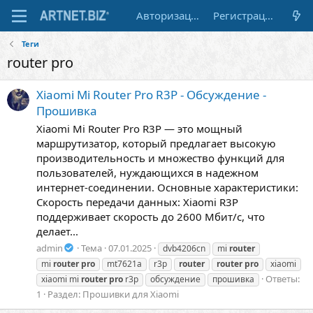
Авторизация
Регистрация
Теги
router pro
Xiaomi Mi Router Pro R3P - Обсуждение -
Прошивка
Xiaomi Mi Router Pro R3P — это мощный
маршрутизатор, который предлагает высокую
производительность и множество функций для
пользователей, нуждающихся в надежном
интернет-соединении. Основные характеристики:
Скорость передачи данных: Xiaomi R3P
поддерживает скорость до 2600 Мбит/с, что
делает...
admin
Тема
07.01.2025
dvb4206cn
mi
router
mi
router
pro
mt7621a
r3p
router
router
pro
xiaomi
Ответы:
xiaomi mi
router
pro
r3p
обсуждение
прошивка
1
Раздел:
Прошивки для Xiaomi