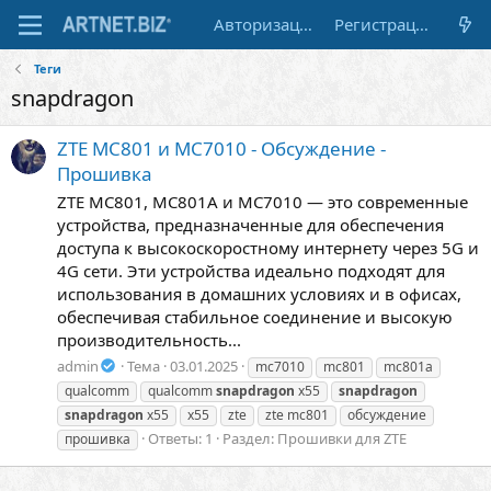
Авторизация
Регистрация
Теги
snapdragon
ZTE MC801 и MC7010 - Обсуждение -
Прошивка
ZTE MC801, MC801A и MC7010 — это современные
устройства, предназначенные для обеспечения
доступа к высокоскоростному интернету через 5G и
4G сети. Эти устройства идеально подходят для
использования в домашних условиях и в офисах,
обеспечивая стабильное соединение и высокую
производительность...
admin
Тема
03.01.2025
mc7010
mc801
mc801a
qualcomm
qualcomm
snapdragon
x55
snapdragon
snapdragon
x55
x55
zte
zte mc801
обсуждение
Ответы: 1
Раздел:
Прошивки для ZTE
прошивка