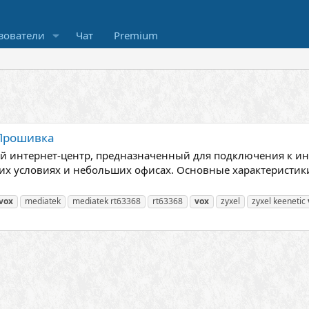
зователи
Чат
Premium
 Прошивка
ый интернет-центр, предназначенный для подключения к инт
их условиях и небольших офисах. Основные характеристик
vox
mediatek
mediatek rt63368
rt63368
vox
zyxel
zyxel keenetic