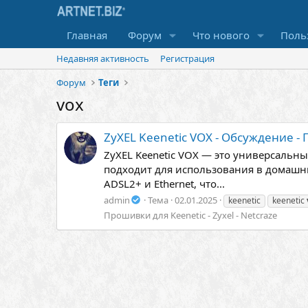
Главная
Форум
Что нового
Поль
Недавняя активность
Регистрация
Форум
Теги
vox
ZyXEL Keenetic VOX - Обсуждение -
ZyXEL Keenetic VOX — это универсальн
подходит для использования в домашн
ADSL2+ и Ethernet, что...
admin
Тема
02.01.2025
keenetic
keenetic
Прошивки для Keenetic - Zyxel - Netcraze