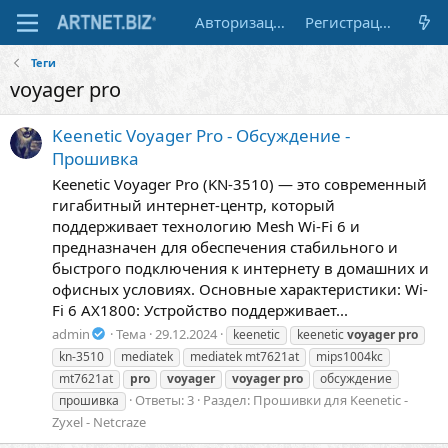
Авторизация
Регистрация
Теги
voyager pro
Keenetic Voyager Pro - Обсуждение -
Прошивка
Keenetic Voyager Pro (KN-3510) — это современный
гигабитный интернет-центр, который
поддерживает технологию Mesh Wi-Fi 6 и
предназначен для обеспечения стабильного и
быстрого подключения к интернету в домашних и
офисных условиях. Основные характеристики: Wi-
Fi 6 AX1800: Устройство поддерживает...
admin
Тема
29.12.2024
keenetic
keenetic
voyager
pro
kn-3510
mediatek
mediatek mt7621at
mips1004kc
mt7621at
pro
voyager
voyager
pro
обсуждение
Ответы: 3
Раздел:
Прошивки для Keenetic -
прошивка
Zyxel - Netcraze