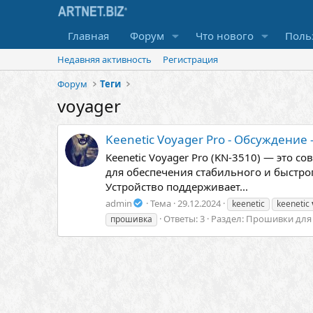
Главная
Форум
Что нового
Поль
Недавняя активность
Регистрация
Форум
Теги
voyager
Keenetic Voyager Pro - Обсуждение
Keenetic Voyager Pro (KN-3510) — это 
для обеспечения стабильного и быстро
Устройство поддерживает...
admin
Тема
29.12.2024
keenetic
keenetic
Ответы: 3
Раздел:
Прошивки для Ke
прошивка