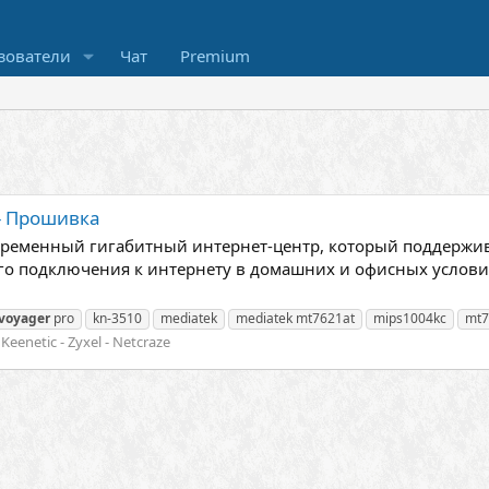
зователи
Чат
Premium
 - Прошивка
современный гигабитный интернет-центр, который поддержи
го подключения к интернету в домашних и офисных условия
voyager
pro
kn-3510
mediatek
mediatek mt7621at
mips1004kc
mt7
enetic - Zyxel - Netcraze