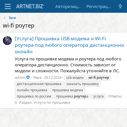
Авторизация
Регистрация
Теги
wi-fi роутер
[Услуга] Прошивка USB модема и Wi-Fi
роутера под любого оператора дистанционно
онлайн
Услуга по прошивке модема и роутера под любого
оператора дистанционно. Стоимость зависит от
модели и сложности. Пожалуйста уточняйте в ЛС.
admin
Тема
26.12.2024
usb модем
wi-fi
роутер
дистанционная прошивка
заказать прошивку
онлайн прошивка
прошивка модема
Ответы:
прошивка по россии
прошивка
роутер
а
услуга
0
Раздел:
Услуги по прошивке