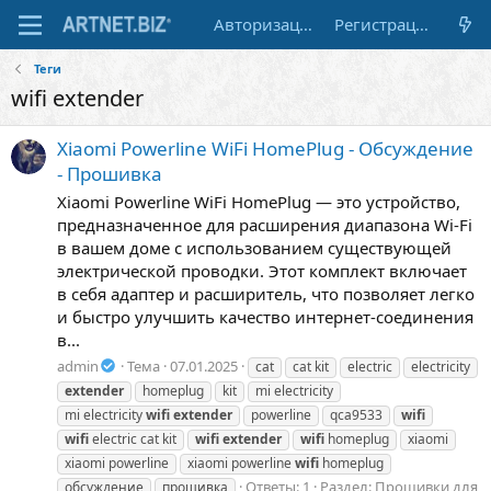
Авторизация
Регистрация
Теги
wifi extender
Xiaomi Powerline WiFi HomePlug - Обсуждение
- Прошивка
Xiaomi Powerline WiFi HomePlug — это устройство,
предназначенное для расширения диапазона Wi-Fi
в вашем доме с использованием существующей
электрической проводки. Этот комплект включает
в себя адаптер и расширитель, что позволяет легко
и быстро улучшить качество интернет-соединения
в...
admin
Тема
07.01.2025
cat
cat kit
electric
electricity
extender
homeplug
kit
mi electricity
mi electricity
wifi
extender
powerline
qca9533
wifi
wifi
electric cat kit
wifi
extender
wifi
homeplug
xiaomi
xiaomi powerline
xiaomi powerline
wifi
homeplug
Ответы: 1
Раздел:
Прошивки для
обсуждение
прошивка