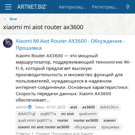
Авторизация
Регистрация
Теги
xiaomi mi aiot router ax3600
Xiaomi Mi Aiot Router AX3600 - Обсуждение -
Прошивка
Xiaomi Router AX3600 — это мощный
маршрутизатор, поддерживающий технологию Wi-
Fi 6, который предлагает высокую
производительность и множество функций для
пользователей, нуждающихся в надежном
интернет-соединении. Основные характеристики:
Скорость передачи данных: Xiaomi AX3600
обеспечивает...
admin
Тема
07.01.2025
aiot
ax3600
dvb4236cn
dvb4251gl
ipq8071a
mi
aiot
qualcomm
qualcomm ipq8071a
router
router
ax3600
xiaomi
xiaomi
mi
aiot
router
ax3600
обсуждение
прошивка
Ответы: 1
Раздел:
Прошивки для Xiaomi