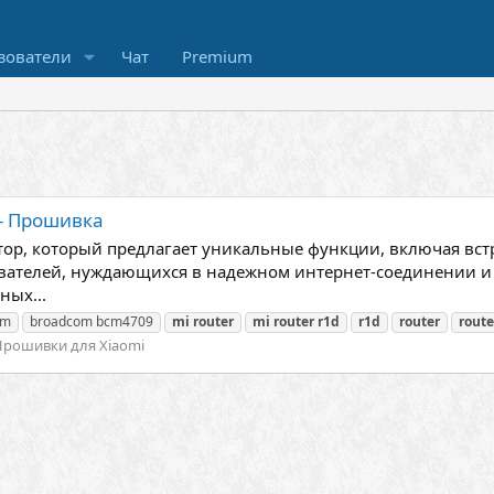
зователи
Чат
Premium
 - Прошивка
атор, который предлагает уникальные функции, включая вст
вателей, нуждающихся в надежном интернет-соединении и
ных...
om
broadcom bcm4709
mi
router
mi
router
r1d
r1d
router
route
Прошивки для Xiaomi