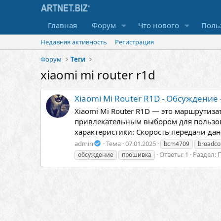
Главная
Форум
Что нового
Поль
Недавняя активность
Регистрация
Форум
Теги
xiaomi mi router r1d
Xiaomi Mi Router R1D - Обсуждение
Xiaomi Mi Router R1D — это маршрутиз
привлекательным выбором для пользо
характеристики: Скорость передачи дан
admin
Тема
07.01.2025
bcm4709
broadc
Ответы: 1
Раздел:
обсуждение
прошивка