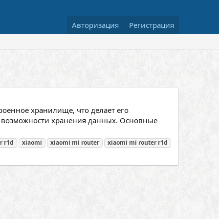
Авторизация
Регистрация
роенное хранилище, что делает его
 возможности хранения данных. Основные
r
r1d
xiaomi
xiaomi
mi
router
xiaomi
mi
router
r1d