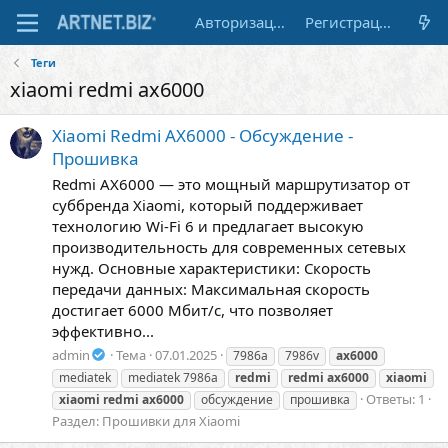
Авторизация
Регистрация
Теги
xiaomi redmi ax6000
Xiaomi Redmi AX6000 - Обсуждение -
Прошивка
Redmi AX6000 — это мощный маршрутизатор от
суббренда Xiaomi, который поддерживает
технологию Wi-Fi 6 и предлагает высокую
производительность для современных сетевых
нужд. Основные характеристики: Скорость
передачи данных: Максимальная скорость
достигает 6000 Мбит/с, что позволяет
эффективно...
admin
Тема
07.01.2025
7986a
7986v
ax6000
mediatek
mediatek 7986a
redmi
redmi
ax6000
xiaomi
Ответы: 1
xiaomi
redmi
ax6000
обсуждение
прошивка
Раздел:
Прошивки для Xiaomi