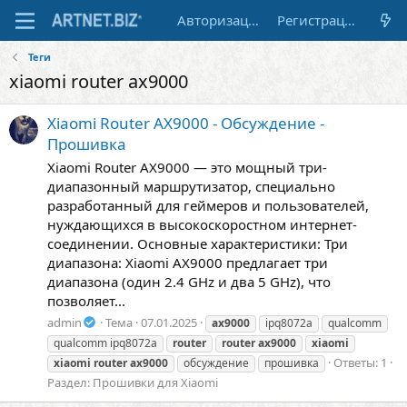
Авторизация
Регистрация
Теги
xiaomi router ax9000
Xiaomi Router AX9000 - Обсуждение -
Прошивка
Xiaomi Router AX9000 — это мощный три-
диапазонный маршрутизатор, специально
разработанный для геймеров и пользователей,
нуждающихся в высокоскоростном интернет-
соединении. Основные характеристики: Три
диапазона: Xiaomi AX9000 предлагает три
диапазона (один 2.4 GHz и два 5 GHz), что
позволяет...
admin
Тема
07.01.2025
ax9000
ipq8072a
qualcomm
qualcomm ipq8072a
router
router
ax9000
xiaomi
Ответы: 1
xiaomi
router
ax9000
обсуждение
прошивка
Раздел:
Прошивки для Xiaomi