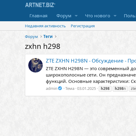
Главная
Форум
Что нового
Поль
Недавняя активность
Регистрация
Форум
Теги
zxhn h298
ZTE ZXHN H298N - Обсуждение - П
ZTE ZXHN H298N — это современный до
широкополосные сети. Он предназначе
функций. Основные характеристики: Ско
admin
Тема
03.01.2025
h298
h298
n
zte