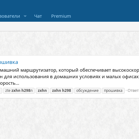
зователи
Чат
Premium
рошивка
машний маршрутизатор, который обеспечивает высокоскоро
н для использования в домашних условиях и малых офисах
рость...
Ответ
zte
zxhn
h298
n
zxhn
zxhn
h298
обсуждение
прошивка