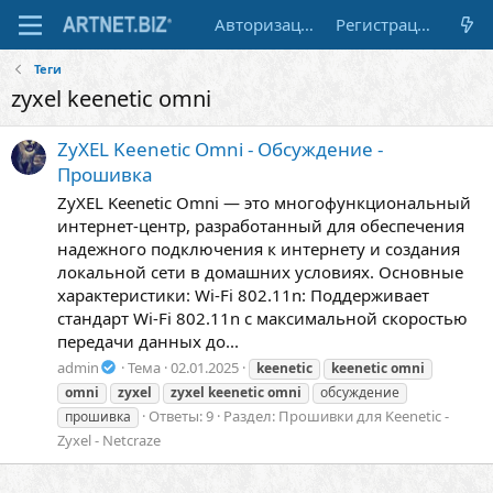
Авторизация
Регистрация
Теги
zyxel keenetic omni
ZyXEL Keenetic Omni - Обсуждение -
Прошивка
ZyXEL Keenetic Omni — это многофункциональный
интернет-центр, разработанный для обеспечения
надежного подключения к интернету и создания
локальной сети в домашних условиях. Основные
характеристики: Wi-Fi 802.11n: Поддерживает
стандарт Wi-Fi 802.11n с максимальной скоростью
передачи данных до...
admin
Тема
02.01.2025
keenetic
keenetic
omni
omni
zyxel
zyxel
keenetic
omni
обсуждение
Ответы: 9
Раздел:
Прошивки для Keenetic -
прошивка
Zyxel - Netcraze