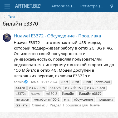
Авторизация
Регистрация
Теги
билайн e3370
Huawei E3372 - Обсуждение - Прошивка
Huawei E3372 — это компактный USB-модем,
который поддерживает работу в сетях 2G, 3G и 4G.
Он известен своей популярностью и
универсальностью, позволяя пользователям
подключаться к интернету с высокой скоростью до
150 Мбит/с в сетях 4G. Модем доступен в
нескольких версиях, включая E3372h и...
admin
Тема
05.12.2024
827f
829f
829ft
download
e3370
e3372-325
e3372h
e3372h-153
e3372h-320
e3372s
huawei
m150-2
билайн
билайн
e3370
мегафон
мегафон m150-2
мтс
обсуждение
прошивка
Ответы: 8
Раздел:
Прошивки для Huawei
скачать