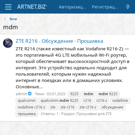
Авторизация
Регистрация
Теги
mdm
ZTE R216 - Обсуждение - Прошивка
ZTE R216 (также известный как Vodafone R216-Z) —
это портативный 4G LTE мобильный Wi-Fi роутер,
который обеспечивает высокоскоростной доступ в
интернет. Это устройство идеально подходит для
пользователей, которым нужен надежный
интернет в поездках или в домашних условиях.
Основные...
admin
Тема
03.01.2025
9225
mdm
mdm
9225
qualcomm
qualcomm
mdm
9225
r216
r216-z
vodafone
vodafone r216-z
zte
zte r216
zte r216-z
обсуждение
Ответы: 1
Раздел:
Прошивки для ZTE
прошивка