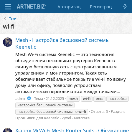
Авторизация
Регистрация
Теги
wi-fi
Mesh - Настройка бесшовной системы
Keenetic
Mesh Wi-Fi система Keenetic — это технология
объединения нескольких роутеров Keenetic в
единую бесшовную сеть с централизованным
управлением и мониторингом. Такая сеть
обеспечивает стабильное покрытие Wi-Fi по всему
дому или офису, позволяя устройствам
автоматически переключаться между точками...
admin
Тема
21.12.2025
mesh
wi-fi
меш
настройка
настройка бесшовной системы
Ответы: 5
Раздел:
настройка бесшовной системы по
wi-fi
Прошивки для Keenetic - Zyxel - Netcraze
Xiaomi Mi Wi-Fi Mesh Router Suits - Обсуждение