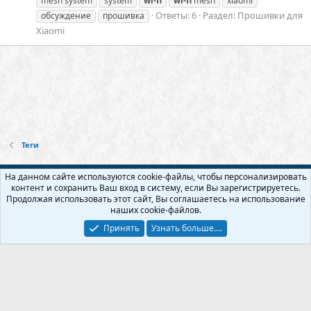
mesh system
system
wi-fi
wi-fi
mesh
xiaomi
Ответы: 6
Раздел:
Прошивки для
обсуждение
прошивка
Xiaomi
Теги
Русский (RU)
На данном сайте используются cookie-файлы, чтобы персонализировать
контент и сохранить Ваш вход в систему, если Вы зарегистрируетесь.
Обратная связь
Условия и правила
Продолжая использовать этот сайт, Вы соглашаетесь на использование
Политика конфиденциальности
Помощь
Главная
R
наших cookie-файлов.
S
S
Принять
Узнать больше....
Прошивки и модификации для usb модема и wi-fi роутера - Бесплатно!