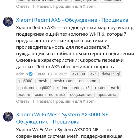
Ответы: 1
Раздел:
Прошивки для Xiaomi
Xiaomi Redmi AX5 - Обсуждение - Прошивка
Xiaomi Redmi AX5 — это доступный маршрутизатор,
поддерживающий технологию Wi-Fi 6, который
предлагает отличные характеристики и
производительность для пользователей,
нуждающихся в стабильном интернет-соединении.
Основные характеристики: Скорость передачи
данных: Redmi AX5 обеспечивает скорость...
admin
Тема
07.01.2025
ax1800
ax5
dvb4258gl
ipq6000
mesh
mesh router
qualcomm
qualcomm ipq6000
redmi
redmi ax5
router
wi-fi
xiaomi
xiaomi redmi ax5
обсуждение
прошивка
Ответы: 1
Раздел:
Прошивки для Xiaomi
Xiaomi Wi-Fi Mesh System AX3000 NE -
Обсуждение - Прошивка
Xiaomi Wi-Fi Mesh System AX3000 NE — это
современная система Mesh, поддерживающая