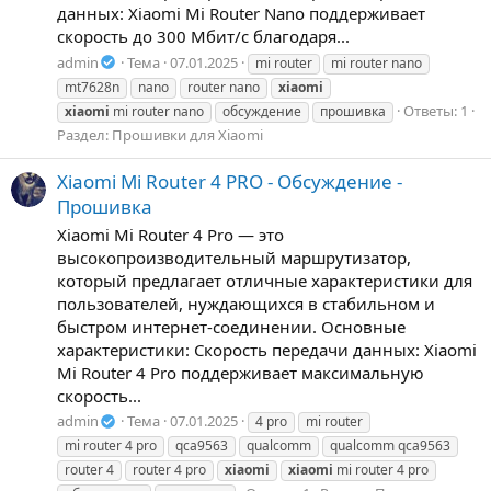
данных: Xiaomi Mi Router Nano поддерживает
скорость до 300 Мбит/с благодаря...
admin
Тема
07.01.2025
mi router
mi router nano
mt7628n
nano
router nano
xiaomi
Ответы: 1
xiaomi
mi router nano
обсуждение
прошивка
Раздел:
Прошивки для Xiaomi
Xiaomi Mi Router 4 PRO - Обсуждение -
Прошивка
Xiaomi Mi Router 4 Pro — это
высокопроизводительный маршрутизатор,
который предлагает отличные характеристики для
пользователей, нуждающихся в стабильном и
быстром интернет-соединении. Основные
характеристики: Скорость передачи данных: Xiaomi
Mi Router 4 Pro поддерживает максимальную
скорость...
admin
Тема
07.01.2025
4 pro
mi router
mi router 4 pro
qca9563
qualcomm
qualcomm qca9563
router 4
router 4 pro
xiaomi
xiaomi
mi router 4 pro