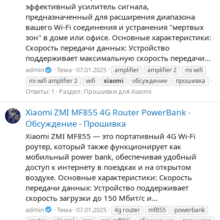
эффективный усилитель сигнала,
предназначенный для расширения диапазона
вашего Wi-Fi соединения и устранения "мертвых
зон" в доме или офисе. Основные характеристики:
Скорость передачи данных: Устройство
поддерживает максимальную скорость передачи...
admin
Тема
07.01.2025
amplifier
amplifier 2
mi wifi
mi wifi amplifier 2
wifi
xiaomi
обсуждение
прошивка
Ответы: 1
Раздел:
Прошивки для Xiaomi
Xiaomi ZMI MF855 4G Router PowerBank -
Обсуждение - Прошивка
Xiaomi ZMI MF855 — это портативный 4G Wi-Fi
роутер, который также функционирует как
мобильный power bank, обеспечивая удобный
доступ к интернету в поездках и на открытом
воздухе. Основные характеристики: Скорость
передачи данных: Устройство поддерживает
скорость загрузки до 150 Мбит/с и...
admin
Тема
07.01.2025
4g router
mf855
powerbank