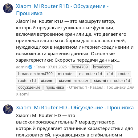
Xiaomi Mi Router R1D - Обсуждение -
Прошивка
Xiaomi Mi Router R1D — это маршрутизатор,
который предлагает уникальные функции,
включая встроенное хранилище, что делает его
привлекательным выбором для пользователей,
нуждающихся в надежном интернет-соединении и
возможности хранения данных. Основные
характеристики: Скорость передачи данных...
admin
Тема
07.01.2025
bcm4709
broadcom
broadcom bcm4709
mi router
mi router r1d
r1d
router
router r1d
xiaomi
xiaomi
mi router
xiaomi
mi router r1d
Ответы: 1
Раздел:
Прошивки для
обсуждение
прошивка
Xiaomi
Xiaomi Mi Router HD - Обсуждение - Прошивка
Xiaomi Mi Router HD — это
высокопроизводительный маршрутизатор,
который предлагает отличные характеристики для
пользователей, нуждающихся в стабильном и