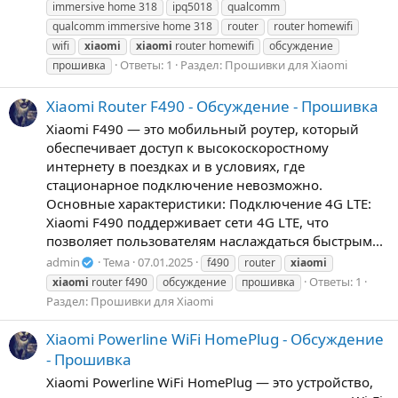
immersive home 318
ipq5018
qualcomm
qualcomm immersive home 318
router
router homewifi
wifi
xiaomi
xiaomi
router homewifi
обсуждение
Ответы: 1
Раздел:
Прошивки для Xiaomi
прошивка
Xiaomi Router F490 - Обсуждение - Прошивка
Xiaomi F490 — это мобильный роутер, который
обеспечивает доступ к высокоскоростному
интернету в поездках и в условиях, где
стационарное подключение невозможно.
Основные характеристики: Подключение 4G LTE:
Xiaomi F490 поддерживает сети 4G LTE, что
позволяет пользователям наслаждаться быстрым...
admin
Тема
07.01.2025
f490
router
xiaomi
Ответы: 1
xiaomi
router f490
обсуждение
прошивка
Раздел:
Прошивки для Xiaomi
Xiaomi Powerline WiFi HomePlug - Обсуждение
- Прошивка
Xiaomi Powerline WiFi HomePlug — это устройство,