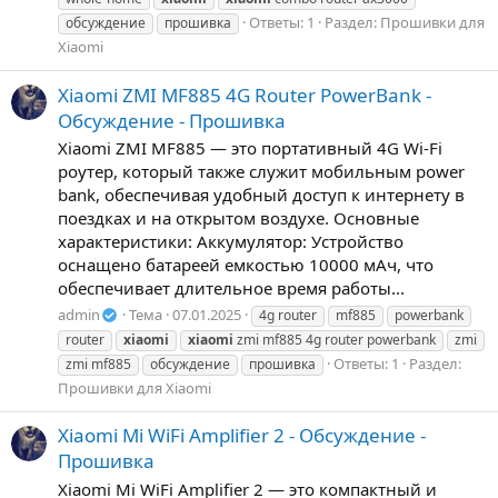
Ответы: 1
Раздел:
Прошивки для
обсуждение
прошивка
Xiaomi
Xiaomi ZMI MF885 4G Router PowerBank -
Обсуждение - Прошивка
Xiaomi ZMI MF885 — это портативный 4G Wi-Fi
роутер, который также служит мобильным power
bank, обеспечивая удобный доступ к интернету в
поездках и на открытом воздухе. Основные
характеристики: Аккумулятор: Устройство
оснащено батареей емкостью 10000 мАч, что
обеспечивает длительное время работы...
admin
Тема
07.01.2025
4g router
mf885
powerbank
router
xiaomi
xiaomi
zmi mf885 4g router powerbank
zmi
Ответы: 1
Раздел:
zmi mf885
обсуждение
прошивка
Прошивки для Xiaomi
Xiaomi Mi WiFi Amplifier 2 - Обсуждение -
Прошивка
Xiaomi Mi WiFi Amplifier 2 — это компактный и