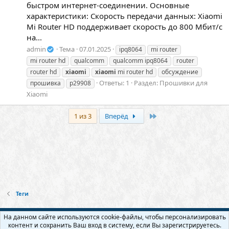
быстром интернет-соединении. Основные
характеристики: Скорость передачи данных: Xiaomi
Mi Router HD поддерживает скорость до 800 Мбит/с
на...
admin
Тема
07.01.2025
ipq8064
mi router
mi router hd
qualcomm
qualcomm ipq8064
router
router hd
xiaomi
xiaomi
mi router hd
обсуждение
Ответы: 1
Раздел:
Прошивки для
прошивка
р29908
Xiaomi
Последняя
1 из 3
Вперёд
Теги
Русский (RU)
На данном сайте используются cookie-файлы, чтобы персонализировать
контент и сохранить Ваш вход в систему, если Вы зарегистрируетесь.