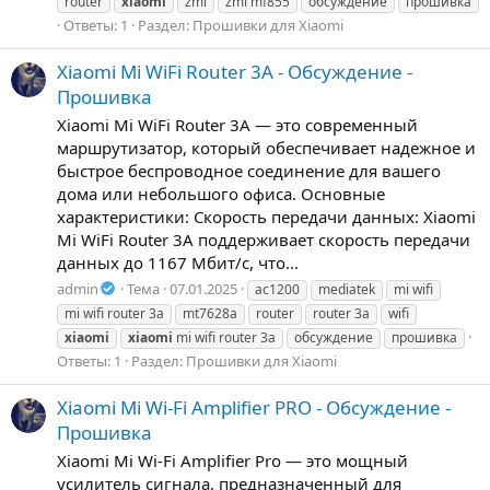
router
xiaomi
zmi
zmi mf855
обсуждение
прошивка
Ответы: 1
Раздел:
Прошивки для Xiaomi
Xiaomi Mi WiFi Router 3A - Обсуждение -
Прошивка
Xiaomi Mi WiFi Router 3A — это современный
маршрутизатор, который обеспечивает надежное и
быстрое беспроводное соединение для вашего
дома или небольшого офиса. Основные
характеристики: Скорость передачи данных: Xiaomi
Mi WiFi Router 3A поддерживает скорость передачи
данных до 1167 Мбит/с, что...
admin
Тема
07.01.2025
ac1200
mediatek
mi wifi
mi wifi router 3a
mt7628a
router
router 3a
wifi
xiaomi
xiaomi
mi wifi router 3a
обсуждение
прошивка
Ответы: 1
Раздел:
Прошивки для Xiaomi
Xiaomi Mi Wi-Fi Amplifier PRO - Обсуждение -
Прошивка
Xiaomi Mi Wi-Fi Amplifier Pro — это мощный
усилитель сигнала, предназначенный для