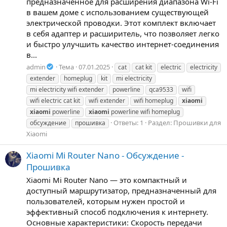
предназначенное для расширения диапазона Wi-Fi
в вашем доме с использованием существующей
электрической проводки. Этот комплект включает
в себя адаптер и расширитель, что позволяет легко
и быстро улучшить качество интернет-соединения
в...
admin
Тема
07.01.2025
cat
cat kit
electric
electricity
extender
homeplug
kit
mi electricity
mi electricity wifi extender
powerline
qca9533
wifi
wifi electric cat kit
wifi extender
wifi homeplug
xiaomi
xiaomi
powerline
xiaomi
powerline wifi homeplug
Ответы: 1
Раздел:
Прошивки для
обсуждение
прошивка
Xiaomi
Xiaomi Mi Router Nano - Обсуждение -
Прошивка
Xiaomi Mi Router Nano — это компактный и
доступный маршрутизатор, предназначенный для
пользователей, которым нужен простой и
эффективный способ подключения к интернету.
Основные характеристики: Скорость передачи