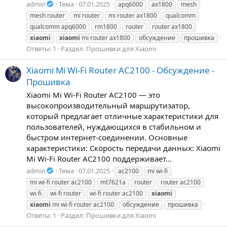
admin
Тема
07.01.2025
apq6000
ax1800
mesh
mesh router
mi router
mi router ax1800
qualcomm
qualcomm apq6000
rm1800
router
router ax1800
xiaomi
xiaomi
mi router ax1800
обсуждение
прошивка
Ответы: 1
Раздел:
Прошивки для Xiaomi
Xiaomi Mi Wi-Fi Router AC2100 - Обсуждение -
Прошивка
Xiaomi Mi Wi-Fi Router AC2100 — это
высокопроизводительный маршрутизатор,
который предлагает отличные характеристики для
пользователей, нуждающихся в стабильном и
быстром интернет-соединении. Основные
характеристики: Скорость передачи данных: Xiaomi
Mi Wi-Fi Router AC2100 поддерживает...
admin
Тема
07.01.2025
ac2100
mi wi-fi
mi wi-fi router ac2100
mt7621a
router
router ac2100
wi-fi
wi-fi router
wi-fi router ac2100
xiaomi
xiaomi
mi wi-fi router ac2100
обсуждение
прошивка
Ответы: 1
Раздел:
Прошивки для Xiaomi