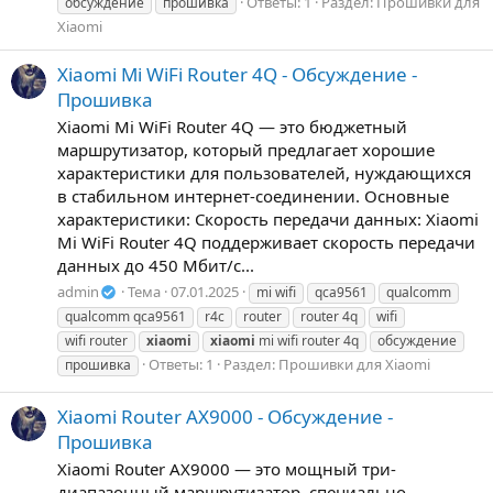
Ответы: 1
Раздел:
Прошивки для
обсуждение
прошивка
Xiaomi
Xiaomi Mi WiFi Router 4Q - Обсуждение -
Прошивка
Xiaomi Mi WiFi Router 4Q — это бюджетный
маршрутизатор, который предлагает хорошие
характеристики для пользователей, нуждающихся
в стабильном интернет-соединении. Основные
характеристики: Скорость передачи данных: Xiaomi
Mi WiFi Router 4Q поддерживает скорость передачи
данных до 450 Мбит/с...
admin
Тема
07.01.2025
mi wifi
qca9561
qualcomm
qualcomm qca9561
r4c
router
router 4q
wifi
wifi router
xiaomi
xiaomi
mi wifi router 4q
обсуждение
Ответы: 1
Раздел:
Прошивки для Xiaomi
прошивка
Xiaomi Router AX9000 - Обсуждение -
Прошивка
Xiaomi Router AX9000 — это мощный три-
диапазонный маршрутизатор, специально