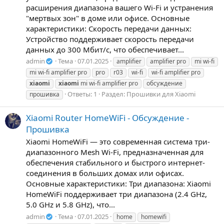
расширения диапазона вашего Wi-Fi и устранения
"мертвых зон" в доме или офисе. Основные
характеристики: Скорость передачи данных:
Устройство поддерживает скорость передачи
данных до 300 Мбит/с, что обеспечивает...
admin
Тема
07.01.2025
amplifier
amplifier pro
mi wi-fi
mi wi-fi amplifier pro
pro
r03
wi-fi
wi-fi amplifier pro
xiaomi
xiaomi
mi wi-fi amplifier pro
обсуждение
Ответы: 1
Раздел:
Прошивки для Xiaomi
прошивка
Xiaomi Router HomeWiFi - Обсуждение -
Прошивка
Xiaomi HomeWiFi — это современная система три-
диапазонного Mesh Wi-Fi, предназначенная для
обеспечения стабильного и быстрого интернет-
соединения в больших домах или офисах.
Основные характеристики: Три диапазона: Xiaomi
HomeWiFi поддерживает три диапазона (2.4 GHz,
5.0 GHz и 5.8 GHz), что...
admin
Тема
07.01.2025
home
homewifi