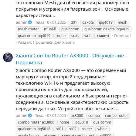
технологию Mesh для обеспечения равномерного
покрытия и устранения "мертвых зон". Основные
характеристики...
admin
Тема
07.01.2025
d01
dakota
ipq4019
mesh
mesh router
mi wi-fi
qualcomm
qualcomm dakota ipq4019
Ответы: 1
qualcomm ipq4019
router
suits
wi-fi
xiaomi
Раздел:
Прошивки для Xiaomi
Xiaomi Combo Router AX3000 - Обсуждение -
Прошивка
Xiaomi Combo Router AX3000 — это современный
маршрутизатор, который поддерживает
технологию Wi-Fi 6 и предлагает высокую
производительность для пользователей,
нуждающихся в стабильном и быстром интернет-
соединении. Основные характеристики: Скорость
передачи данных: Устройство обеспечивает...
admin
Тема
07.01.2025
ax3000
combo
combo router
combo router ax3000
home
ipq5018
qualcomm
qualcomm ipq5018
rd01
rd02
router
whole
whole-home
xiaomi
xiaomi
combo router ax3000