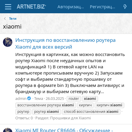
Авторизация
Регистрация
Теги
xiaomi
Инструкция по восстановлению роутера
Xiaomi для всех версий
Инструкция в картинках, как можно восстановить
роутер Xiaomi после неудачных опытов и
модификаций 1) В сетевой карте LAN на
компьютере прописываем вручную 2) Запускаем
софт и выбираем стандартную прошивку от
роутера в формате bin 3) Выключаем антивирус и
брандмауэр и выбираем сетевую карту...
admin
Тема
26.03.2025
router
xiaomi
восстановление роутера
xiaomi
кирпич
кирпич
xiaomi
роутер
роутер
xiaomi
способ восстановления
xiaomi
Ответы: 0
Раздел:
Прошивки для Xiaomi
Xiaomi MI Router CR6606 - Обсуждение -