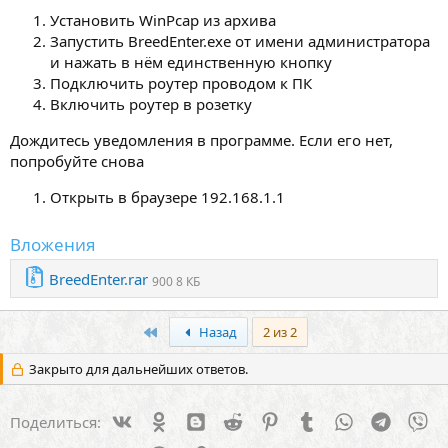
Установить WinPcap из архива
Запустить BreedEnter.exe от имени администратора
и нажать в нём единственную кнопку
Подключить роутер проводом к ПК
Включить роутер в розетку
Дождитесь уведомления в программе. Если его нет,
попробуйте снова
Открыть в браузере 192.168.1.1
Вложения
BreedEnter.rar
900 8 КБ
Первый
Назад
2 из 2
Закрыто для дальнейших ответов.
Vk
Ok
Blogger
Reddit
Pinterest
Tumblr
WhatsApp
Telegra
Vi
Поделиться: