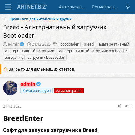
Авторизация
Регистрация
Прошивки для китайских и других
Breed - Альтернативный загрузчик
Bootloader
А
Д
Т
admin
21.12.2025
bootloader
breed
альтернативный
в
а
е
альтернативный загрузчик
альтернативный загрузчик bootloader
т
т
г
загрузчик
загрузчик bootloader
о
а
и
р
н
Закрыто для дальнейших ответов.
т
а
е
ч
м
а
admin
ы
л
Команда форума
Администратор
а
21.12.2025
#11
BreedEnter​
Софт для запуска загрузчика Breed​